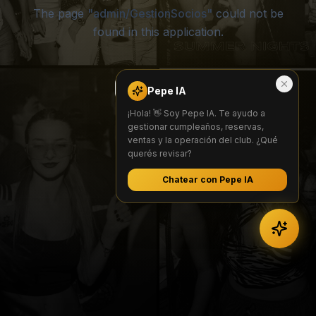
The page
"
admin/GestionSocios
"
could not be
found in this application.
Go Home
Pepe IA
¡Hola! 👋 Soy Pepe IA. Te ayudo a
gestionar cumpleaños, reservas,
ventas y la operación del club. ¿Qué
querés revisar?
Chatear con Pepe IA