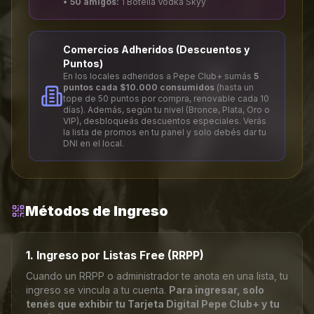
•
50 amigos:
1 Botella Vodka Skyy
Comercios Adheridos (Descuentos y
Puntos)
En los locales adheridos a Pepe Club+ sumás
5
puntos cada $10.000 consumidos
(hasta un
tope de 50 puntos por compra, renovable cada 10
días). Además, según tu nivel (Bronce, Plata, Oro o
VIP), desbloqueás descuentos especiales. Verás
la lista de promos en tu panel y solo debés dar tu
DNI en el local.
Métodos de Ingreso
1. Ingreso por Listas Free (RRPP)
Cuando un RRPP o administrador te anota en una lista, tu
ingreso se vincula a tu cuenta.
Para ingresar, solo
tenés que exhibir tu Tarjeta Digital Pepe Club+ y tu