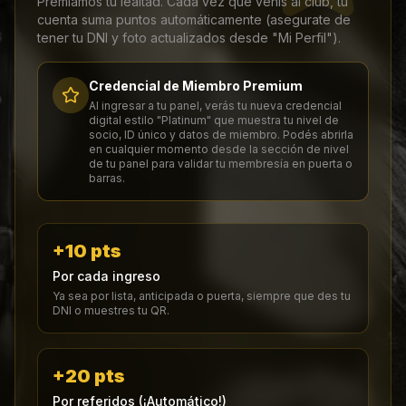
Premiamos tu lealtad. Cada vez que venís al club, tu
cuenta suma puntos automáticamente (asegurate de
tener tu DNI y foto actualizados desde "Mi Perfil").
Credencial de Miembro Premium
Al ingresar a tu panel, verás tu nueva credencial
digital estilo "Platinum" que muestra tu nivel de
socio, ID único y datos de miembro. Podés abrirla
en cualquier momento desde la sección de nivel
de tu panel para validar tu membresía en puerta o
barras.
+10 pts
Por cada ingreso
Ya sea por lista, anticipada o puerta, siempre que des tu
DNI o muestres tu QR.
+20 pts
Por referidos (¡Automático!)