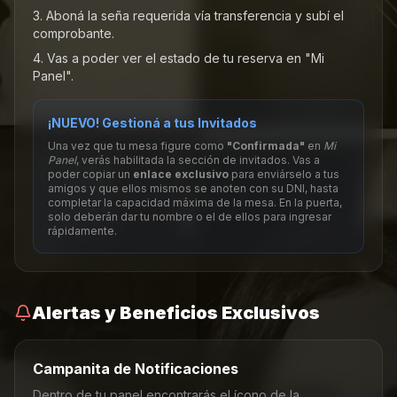
Aboná la seña requerida vía transferencia y subí el
comprobante.
Vas a poder ver el estado de tu reserva en "Mi
Panel".
¡NUEVO! Gestioná a tus Invitados
Una vez que tu mesa figure como
"Confirmada"
en
Mi
Panel
, verás habilitada la sección de invitados. Vas a
poder copiar un
enlace exclusivo
para enviárselo a tus
amigos y que ellos mismos se anoten con su DNI, hasta
completar la capacidad máxima de la mesa. En la puerta,
solo deberán dar tu nombre o el de ellos para ingresar
rápidamente.
Alertas y Beneficios Exclusivos
Campanita de Notificaciones
Dentro de tu panel encontrarás el ícono de la