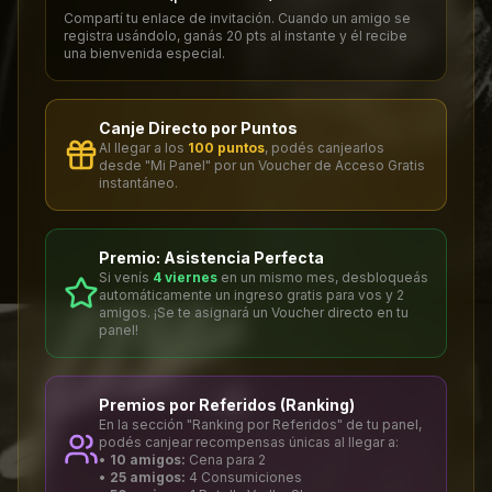
Compartí tu enlace de invitación. Cuando un amigo se
registra usándolo, ganás 20 pts al instante y él recibe
una bienvenida especial.
Canje Directo por Puntos
Al llegar a los
100 puntos
, podés canjearlos
desde "Mi Panel" por un Voucher de Acceso Gratis
instantáneo.
Premio: Asistencia Perfecta
Si venís
4 viernes
en un mismo mes, desbloqueás
automáticamente un ingreso gratis para vos y 2
amigos. ¡Se te asignará un Voucher directo en tu
panel!
Premios por Referidos (Ranking)
En la sección "Ranking por Referidos" de tu panel,
podés canjear recompensas únicas al llegar a:
•
10 amigos:
Cena para 2
•
25 amigos:
4 Consumiciones