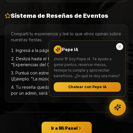
Sistema de Reseñas de Eventos
Compartí tu experiencia y leé lo que otros opinan sobre
nuestras fiestas.
Pepe IA
Ingresá a la página del
Evento
.
Deslizá hasta el final para encontrar la sección
¡Hola! 👋 Soy Pepe IA. Te ayudo a
"Experiencias del Club".
ganar puntos, reservar mesas,
festejar tu cumple y aprovechar
Puntuá con estrellas (del 1 al 5) y dejá tu comentario
beneficios. ¿En qué te doy una mano?
(¡Ejemplo: "La música increíble y el Box Vip un lujo!"!).
Tu reseña quedará "Pendiente" y, tras ser aprobada
Chatear con Pepe IA
por un admin, será visible para todos.
Ir a Mi Panel